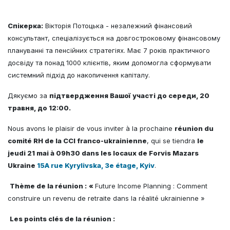
Спікерка:
Вікторія Потоцька - незалежний фінансовий
консультант, спеціалізується на довгостроковому фінансовому
плануванні та пенсійних стратегіях. Має 7 років практичного
досвіду та понад 1000 клієнтів, яким допомогла сформувати
системний підхід до накопичення капіталу.
Дякуємо за
підтвердження Вашої участі до середи, 20
травня, до 12:00.
Nous avons le plaisir de vous inviter à la prochaine
réunion du
comité RH de la CCI franco-ukrainienne
, qui se tiendra
le
jeudi 21 mai à 09h30 dans les locaux de Forvis Mazars
Ukraine
15A rue Kyrylivska, 3e étage, Kyiv
.
Thème de la réunion :
«
Future Income Planning : Comment
construire un revenu de retraite dans la réalité ukrainienne »
Les points clés de la réunion :