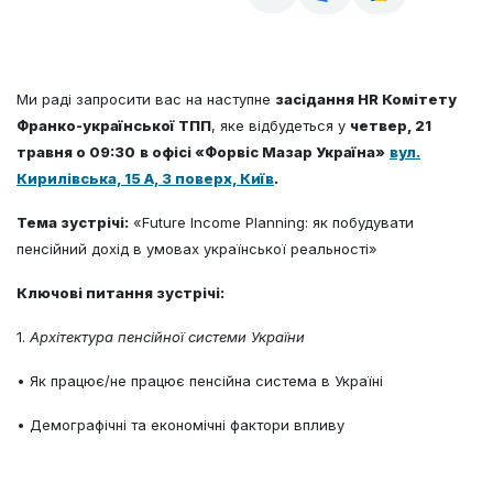
Ми раді запросити вас на наступне
засідання HR Комітету
Франко-української ТПП
, яке відбудеться у
четвер, 21
травня о 09:30
в офісі «Форвіс Мазар Україна»
вул.
Кирилівська, 15 А, 3 поверх, Київ
.
Тема зустрічі:
«Future Income Planning: як побудувати
пенсійний дохід в умовах української реальності»
Ключові питання зустрічі:
1.
Архітектура пенсійної системи України
• Як працює/не працює пенсійна система в Україні
• Демографічні та економічні фактори впливу