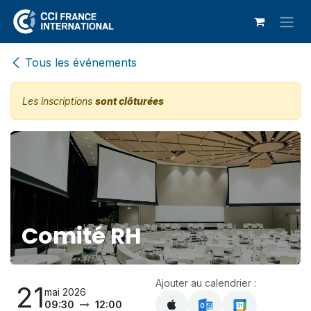
Se rendre au contenu
Tous les événements
Les inscriptions
sont clôturées
Comité RH
Ajouter au calendrier :
21
mai 2026
09:30
12:00